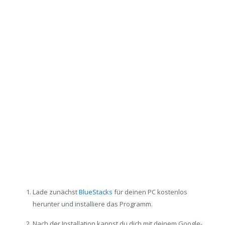
Lade zunächst
BlueStacks
für deinen PC kostenlos
herunter und installiere das Programm.
Nach der Installation kannst du dich mit deinem Google-