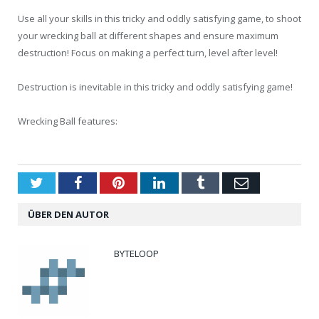
Use all your skills in this tricky and oddly satisfying game, to shoot
your wrecking ball at different shapes and ensure maximum
destruction! Focus on making a perfect turn, level after level!
Destruction is inevitable in this tricky and oddly satisfying game!
Wrecking Ball features:
Twitter
Facebook
Pinterest
LinkedIn
Tumblr
Email
ÜBER DEN AUTOR
BYTELOOP