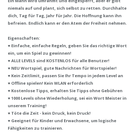
Ein Mann wird umrahmt und eingesperrt, aber er gibt
niemals auf und plant, sich selbst zu retten. Durchhalte
dich, Tag für Tag, Jahr für Jahr. Die Hoffnung kann ihn
befreien. Endlich kann er den Atem der Freiheit nehmen.
Eigenschaften:
♥ Einfache, einfache Regeln, geben Sie das richtige Wort
ein, um ein Spiel zu gewinnen!
♥
ALLE LEVELS sind
KOSTENLOS für alle Benutzer!
♥
NEU Wortspiel, gute Nachrichten für Wortspieler!
♥ Kein Zeitlimit, passen Sie Ihr Tempo in jedem Level an
♥ Offline spielen! Kein WLAN erforderlich
♥ Kostenlose Tipps, erhalten Sie Tipps ohne Gebühren
♥ 1000 Levels ohne Wiederholung, sei ein Wort Meister in
unserem Training!
♥ Töte die Zeit - kein Druck, kein Druck!
♥ Geeignet für Kinder und Erwachsene, um logische
Fähigkeiten zu trainieren.