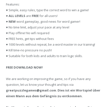
Features:
♥ Simple, easy rules, type the correct word to win a game!
♥
ALL LEVELS
are
FREE
for all users!
♥
NEW
word gameplay, good news for word gamer!
♥ No time limit, adjust your pace at any level
♥ Play offline! No wifi required
♥ FREE hints, get tips without fees
♥ 1000 levels without repeat, be a word master in our training!
♥ Kill time-no pressure no push!
♥ Suitable for both kids and adults to train logic skills.
FREE DOWNLOAD NOW!
We are working on improving the game, so if you have any
question, let us know your thought and tips via
greatpuzzlegames@gmail.com
.
Dies ist ein Wortspiel über
einen Mann aus dem Gefängnis zu entkommen.