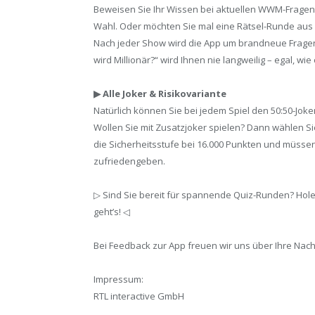
Beweisen Sie Ihr Wissen bei aktuellen WWM-Fragen od
Wahl. Oder möchten Sie mal eine Rätsel-Runde aus
Nach jeder Show wird die App um brandneue Fragen 
wird Millionär?“ wird Ihnen nie langweilig – egal, wie 
▶ Alle Joker & Risikovariante
Natürlich können Sie bei jedem Spiel den 50:50-Jok
Wollen Sie mit Zusatzjoker spielen? Dann wählen Sie
die Sicherheitsstufe bei 16.000 Punkten und müssen
zufriedengeben.
▷ Sind Sie bereit für spannende Quiz-Runden? Holen 
geht’s! ◁
Bei Feedback zur App freuen wir uns über Ihre Nach
Impressum:
RTL interactive GmbH