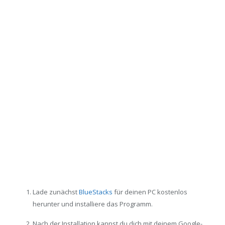
Lade zunächst
BlueStacks
für deinen PC kostenlos
herunter und installiere das Programm.
Nach der Installation kannst du dich mit deinem Google-