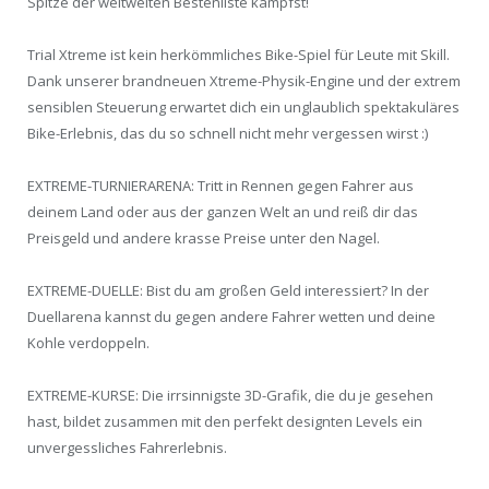
Spitze der weltweiten Bestenliste kämpfst!
Trial Xtreme ist kein herkömmliches Bike-Spiel für Leute mit Skill.
Dank unserer brandneuen Xtreme-Physik-Engine und der extrem
sensiblen Steuerung erwartet dich ein unglaublich spektakuläres
Bike-Erlebnis, das du so schnell nicht mehr vergessen wirst :)
EXTREME-TURNIERARENA: Tritt in Rennen gegen Fahrer aus
deinem Land oder aus der ganzen Welt an und reiß dir das
Preisgeld und andere krasse Preise unter den Nagel.
EXTREME-DUELLE: Bist du am großen Geld interessiert? In der
Duellarena kannst du gegen andere Fahrer wetten und deine
Kohle verdoppeln.
EXTREME-KURSE: Die irrsinnigste 3D-Grafik, die du je gesehen
hast, bildet zusammen mit den perfekt designten Levels ein
unvergessliches Fahrerlebnis.