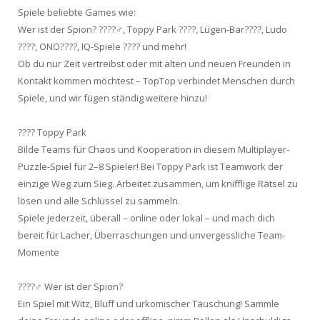
Spiele beliebte Games wie:
Wer ist der Spion? ????️‍♂️, Toppy Park ????, Lügen-Bar????, Ludo
????, ONO????, IQ-Spiele ???? und mehr!
Ob du nur Zeit vertreibst oder mit alten und neuen Freunden in
Kontakt kommen möchtest – TopTop verbindet Menschen durch
Spiele, und wir fügen ständig weitere hinzu!
???? Toppy Park
Bilde Teams für Chaos und Kooperation in diesem Multiplayer-
Puzzle-Spiel für 2–8 Spieler! Bei Toppy Park ist Teamwork der
einzige Weg zum Sieg. Arbeitet zusammen, um knifflige Rätsel zu
lösen und alle Schlüssel zu sammeln.
Spiele jederzeit, überall – online oder lokal – und mach dich
bereit für Lacher, Überraschungen und unvergessliche Team-
Momente
????️‍♂️ Wer ist der Spion?
Ein Spiel mit Witz, Bluff und urkomischer Täuschung! Sammle