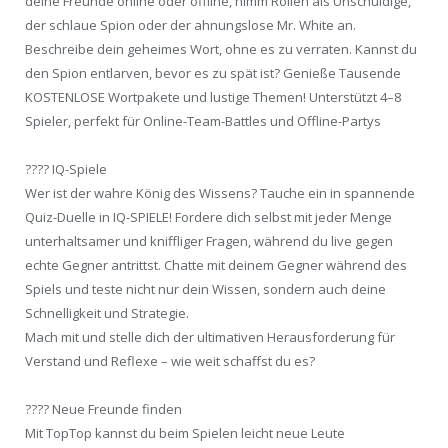
deine Freunde online oder offline, nimm Rollen als Unschuldige,
der schlaue Spion oder der ahnungslose Mr. White an.
Beschreibe dein geheimes Wort, ohne es zu verraten. Kannst du
den Spion entlarven, bevor es zu spät ist? Genieße Tausende
KOSTENLOSE Wortpakete und lustige Themen! Unterstützt 4–8
Spieler, perfekt für Online-Team-Battles und Offline-Partys
???? IQ-Spiele
Wer ist der wahre König des Wissens? Tauche ein in spannende
Quiz-Duelle in IQ-SPIELE! Fordere dich selbst mit jeder Menge
unterhaltsamer und kniffliger Fragen, während du live gegen
echte Gegner antrittst. Chatte mit deinem Gegner während des
Spiels und teste nicht nur dein Wissen, sondern auch deine
Schnelligkeit und Strategie.
Mach mit und stelle dich der ultimativen Herausforderung für
Verstand und Reflexe – wie weit schaffst du es?
???? Neue Freunde finden
Mit TopTop kannst du beim Spielen leicht neue Leute