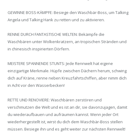
GEWINNE BOSS-KÄMPFE: Besiege den Waschbär-Boss, um Talking
Angela und Talking Hank zu retten und zu aktivieren.
RENNE DURCH FANTASTISCHE WELTEN: Bekämpfe die
Waschbären unter Wolkenkratzern, an tropischen Stränden und
in chinesisch inspirierten Dörfern.
MEISTERE SPANNENDE STUNTS: Jede Rennwelt hat eigene
einzigartige Merkmale. Hüpfe zwischen Dächern herum, schwing
dich auf Kräne, renne neben Kreuzfahrtschiffen, aber nimm dich
in Acht vor den Wasserbecken!
RETTE UND RENOVIERE: Waschbären zerstören und
verschmutzen die Welt und es ist an dir, sie davonzujagen, damit
du wiederaufbauen und aufräumen kannst. Wenn jeder Ort
wiederhergestellt ist, wirst du dich dem Waschbär-Boss stellen
müssen. Besiege ihn und es geht weiter zur nächsten Rennwelt!