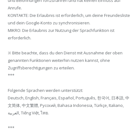
und Belohnungen fortzufahren und hat keinen Einfluss auf
Anrufe.
KONTAKTE: Die Erlaubnis ist erforderlich, um deine Freundesliste
und dein Google-Konto zu synchronisieren.
MIKRO: Die Erlaubnis zur Nutzung der Sprachfunktion ist
erforderlich.
※ Bitte beachte, dass du den Dienst mit Ausnahme der oben
genannten Funktionen weiterhin nutzen kannst, ohne
Zugriffsberechtigungen zu erteilen.
***
Folgende Sprachen werden unterstützt:
Deutsch, English, Français, Español, Português, 한국어, 日本語, 中
文简体, 中文繁體, Русский, Bahasa Indonesia, Türkçe, Italiano,
العربية, Tiếng Việt, ไทย.
***