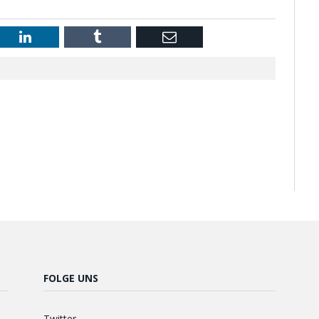
st
LinkedIn
Tumblr
Email
FOLGE UNS
Twitter