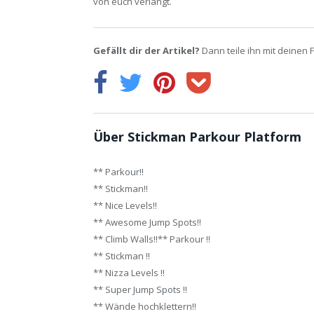
von euch verlangt.
Gefällt dir der Artikel?
Dann teile ihn mit deinen 
Über Stickman Parkour Platform
** Parkour!!
** Stickman!!
** Nice Levels!!
** Awesome Jump Spots!!
** Climb Walls!!** Parkour !!
** Stickman !!
** Nizza Levels !!
** Super Jump Spots !!
** Wände hochklettern!!