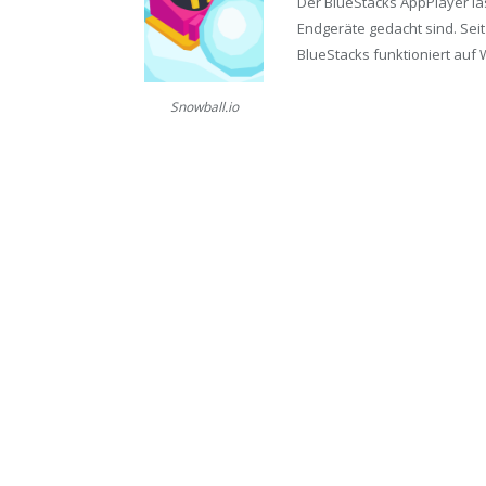
Der BlueStacks AppPlayer läs
Endgeräte gedacht sind. Seit
BlueStacks funktioniert auf 
Snowball.io