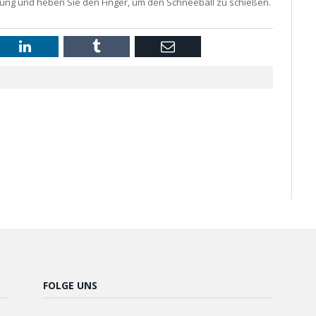
tung und heben Sie den Finger, um den Schneeball zu schießen.
st
LinkedIn
Tumblr
Email
FOLGE UNS