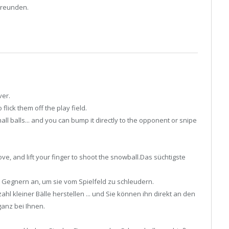
Freunden.
ver.
lick them off the play field.
l balls... and you can bump it directly to the opponent or snipe
ove, and lift your finger to shoot the snowball.Das süchtigste
Gegnern an, um sie vom Spielfeld zu schleudern.
hl kleiner Bälle herstellen ... und Sie können ihn direkt an den
ganz bei Ihnen.