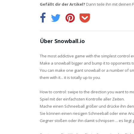
Gefällt dir der Artikel?
Dann teile ihn mit deinen 
Über Snowball.io
The most addictive game with the simplest control e
Make a snowball bigger and bump it to opponents to f
You can make one giant snowball or a number of smal
them with it... it is totally up to you.
How to control: swipe to the direction you want to m
Spiel mit der einfachsten Kontrolle aller Zeiten.
Mache einen Schneeball größer und drücke ihn den 
Sie können einen riesigen Schneeball oder eine Anza
Gegner stoßen oder ihn damit schnipsen ... es liegt 