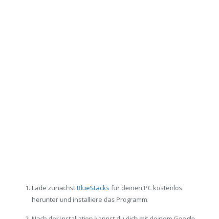
Lade zunächst
BlueStacks
für deinen PC kostenlos
herunter und installiere das Programm.
Nach der Installation kannst du dich mit deinem Google-