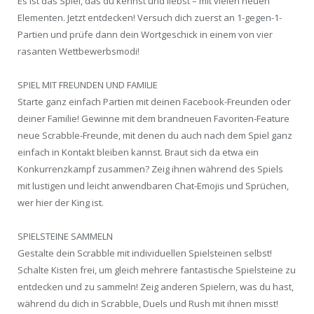
Es ist das Spiel, das du kennst und liebst – mit vielen neuen
Elementen. Jetzt entdecken! Versuch dich zuerst an 1-gegen-1-
Partien und prüfe dann dein Wortgeschick in einem von vier
rasanten Wettbewerbsmodi!
SPIEL MIT FREUNDEN UND FAMILIE
Starte ganz einfach Partien mit deinen Facebook-Freunden oder
deiner Familie! Gewinne mit dem brandneuen Favoriten-Feature
neue Scrabble-Freunde, mit denen du auch nach dem Spiel ganz
einfach in Kontakt bleiben kannst. Braut sich da etwa ein
Konkurrenzkampf zusammen? Zeig ihnen während des Spiels
mit lustigen und leicht anwendbaren Chat-Emojis und Sprüchen,
wer hier der King ist.
SPIELSTEINE SAMMELN
Gestalte dein Scrabble mit individuellen Spielsteinen selbst!
Schalte Kisten frei, um gleich mehrere fantastische Spielsteine zu
entdecken und zu sammeln! Zeig anderen Spielern, was du hast,
während du dich in Scrabble, Duels und Rush mit ihnen misst!