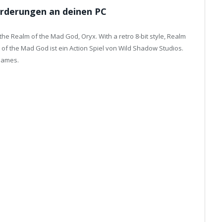
rderungen an deinen PC
he Realm of the Mad God, Oryx. With a retro 8-bit style, Realm
 of the Mad God ist ein Action Spiel von Wild Shadow Studios.
 Games.