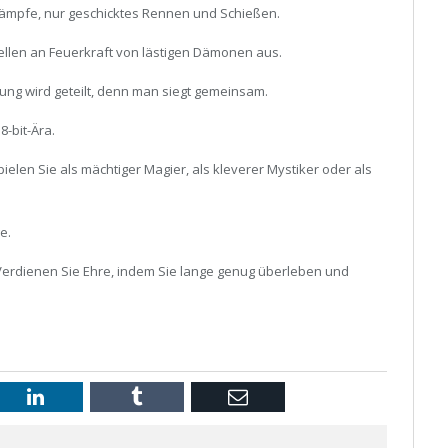
ämpfe, nur geschicktes Rennen und Schießen.
len an Feuerkraft von lästigen Dämonen aus.
hrung wird geteilt, denn man siegt gemeinsam.
8-bit-Ära.
ielen Sie als mächtiger Magier, als kleverer Mystiker oder als
e.
Verdienen Sie Ehre, indem Sie lange genug überleben und
st
LinkedIn
Tumblr
Email