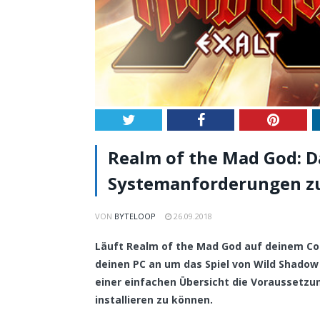
Twitter
Facebook
Pintere
Realm of the Mad God: Da
Systemanforderungen zu
VON
BYTELOOP
26.09.2018
Läuft Realm of the Mad God auf deinem Com
deinen PC an um das Spiel von Wild Shadow
einer einfachen Übersicht die Voraussetz
installieren zu können.