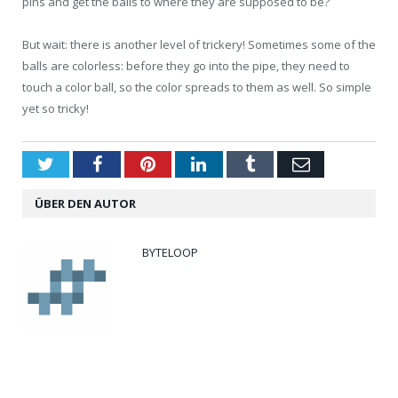
pins and get the balls to where they are supposed to be?
But wait: there is another level of trickery! Sometimes some of the
balls are colorless: before they go into the pipe, they need to
touch a color ball, so the color spreads to them as well. So simple
yet so tricky!
Twitter
Facebook
Pinterest
LinkedIn
Tumblr
Email
ÜBER DEN AUTOR
BYTELOOP