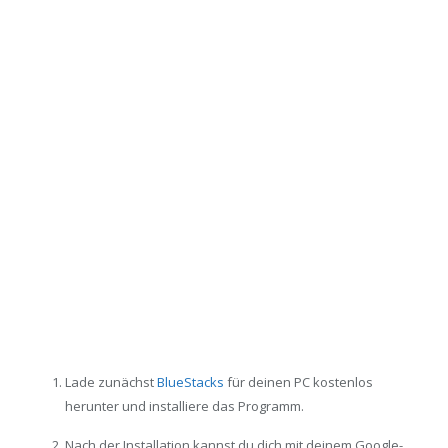
Lade zunächst
BlueStacks
für deinen PC kostenlos
herunter und installiere das Programm.
Nach der Installation kannst du dich mit deinem Google-