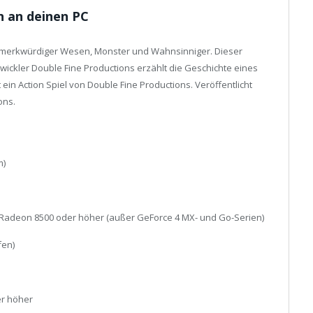
 an deinen PC
 merkwürdiger Wesen, Monster und Wahnsinniger. Dieser
ickler Double Fine Productions erzählt die Geschichte eines
in Action Spiel von Double Fine Productions. Veröffentlicht
ons.
m)
 Radeon 8500 oder höher (außer GeForce 4 MX- und Go-Serien)
fen)
er höher