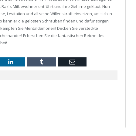
t Raz´s Mitbewohner entführt und ihre Gehirne geklaut. Nun
, Levitation und all seine Willenskraft einsetzen, um sich in
so kann er die gelösten Schrauben finden und dafür sorgen
. Bekämpfen Sie Mentaldämonen! Decken Sie versteckte
cheinander! Erforschen Sie die fantastischen Reiche des
bei!
st
LinkedIn
Tumblr
Email