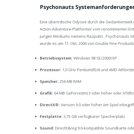
Psychonauts Systemanforderungen
Eine überirdische Odysee durch die Gedankenwelt
Action-Adventure-Platformer vom renommierten Entw
jungen Mediums namens Razputin.. Psychonauts ist e
wurde es am 11. Okt. 2006 von Double Fine Producti
Betriebssystem:
Windows 98 SE/2000/XP
Prozessor:
1,0 GHz Pentium(R) III und AMD Athlon(t
Speicher:
256 MB RAM
Grafik:
64 MB GeForce(tm) 3 oder höher oder ATI(R)
DirectX®:
Version 9.0 oder höher (im Spiel inbegrif
Festplatte:
3,75 GB verfügbarer Specherplatz
Sound:
DirectX&reg 9.0-kompatible Soundkarte od