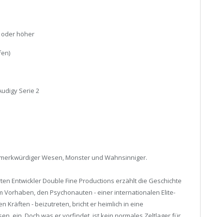
0 oder höher
fen)
Audigy Serie 2
 merkwürdiger Wesen, Monster und Wahnsinniger.
en Entwickler Double Fine Productions erzählt die Geschichte
Vorhaben, den Psychonauten - einer internationalen Elite-
räften - beizutreten, bricht er heimlich in eine
, ein. Doch was er vorfindet, ist kein normales Zeltlager für