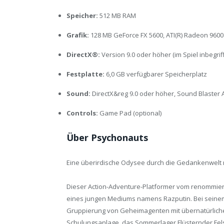
Speicher:
512 MB RAM
Grafik:
128 MB GeForce FX 5600, ATI(R) Radeon 960
DirectX®:
Version 9.0 oder höher (im Spiel inbegrif
Festplatte:
6,0 GB verfügbarer Speicherplatz
Sound:
DirectX&reg 9.0 oder höher, Sound Blaster 
Controls:
Game Pad (optional)
Über Psychonauts
Eine überirdische Odysee durch die Gedankenwelt
Dieser Action-Adventure-Platformer vom renommiert
eines jungen Mediums namens Razputin. Bei seinem 
Gruppierung von Geheimagenten mit übernatürlichen K
Schulungsanlage, das Sommerlager Flüsternder Felsen