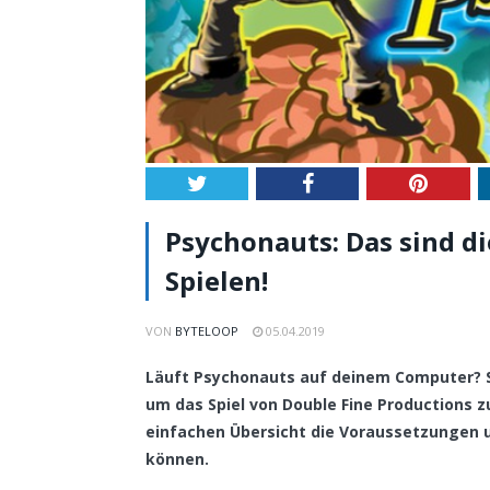
Twitter
Facebook
Pintere
Psychonauts: Das sind 
Spielen!
VON
BYTELOOP
05.04.2019
Läuft Psychonauts auf deinem Computer? Sc
um das Spiel von Double Fine Productions z
einfachen Übersicht die Voraussetzungen 
können.