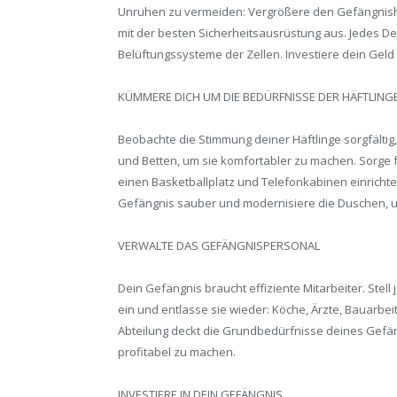
Unruhen zu vermeiden: Vergrößere den Gefängnish
mit der besten Sicherheitsausrüstung aus. Jedes De
Belüftungssysteme der Zellen. Investiere dein Geld 
KÜMMERE DICH UM DIE BEDÜRFNISSE DER HÄFTLING
Beobachte die Stimmung deiner Häftlinge sorgfältig
und Betten, um sie komfortabler zu machen. Sorge f
einen Basketballplatz und Telefonkabinen einrichte
Gefängnis sauber und modernisiere die Duschen, u
VERWALTE DAS GEFÄNGNISPERSONAL
Dein Gefängnis braucht effiziente Mitarbeiter. Stell
ein und entlasse sie wieder: Köche, Ärzte, Bauarb
Abteilung deckt die Grundbedürfnisse deines Gefä
profitabel zu machen.
INVESTIERE IN DEIN GEFÄNGNIS