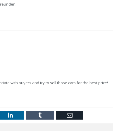
Freunden.
tiate with buyers and try to sell those cars for the best price!
st
LinkedIn
Tumblr
Email