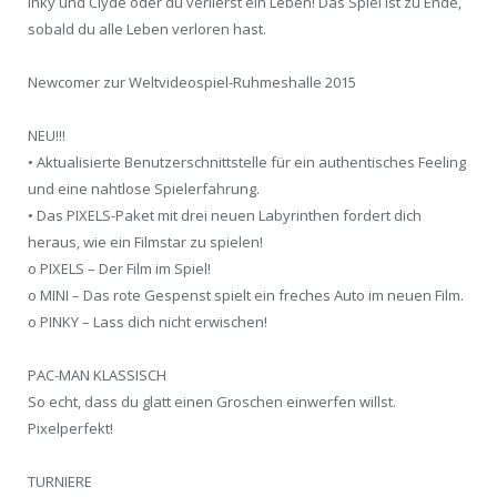
Inky und Clyde oder du verlierst ein Leben! Das Spiel ist zu Ende,
sobald du alle Leben verloren hast.
Newcomer zur Weltvideospiel-Ruhmeshalle 2015
NEU!!!
• Aktualisierte Benutzerschnittstelle für ein authentisches Feeling
und eine nahtlose Spielerfahrung.
• Das PIXELS-Paket mit drei neuen Labyrinthen fordert dich
heraus, wie ein Filmstar zu spielen!
o PIXELS – Der Film im Spiel!
o MINI – Das rote Gespenst spielt ein freches Auto im neuen Film.
o PINKY – Lass dich nicht erwischen!
PAC-MAN KLASSISCH
So echt, dass du glatt einen Groschen einwerfen willst.
Pixelperfekt!
TURNIERE