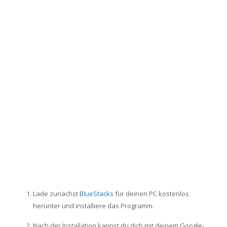
Lade zunächst
BlueStacks
für deinen PC kostenlos
herunter und installiere das Programm.
Nach der Installation kannst du dich mit deinem Google-