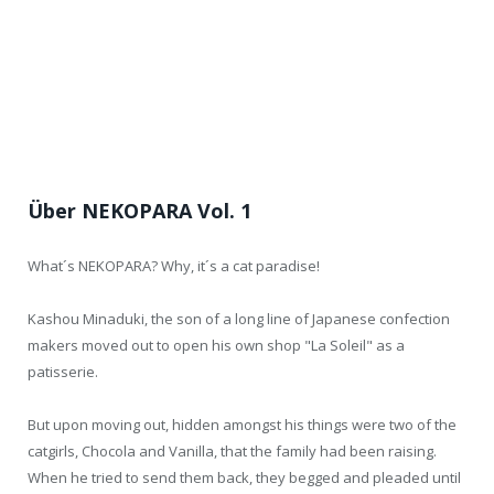
Über NEKOPARA Vol. 1
What´s NEKOPARA? Why, it´s a cat paradise!
Kashou Minaduki, the son of a long line of Japanese confection
makers moved out to open his own shop "La Soleil" as a
patisserie.
But upon moving out, hidden amongst his things were two of the
catgirls, Chocola and Vanilla, that the family had been raising.
When he tried to send them back, they begged and pleaded until