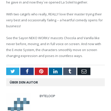
he gave in and now they´ve opened La Soleil together.
With two catgirls who really, REALLY love their master trying their
very best and occasionally failing -- a heartful comedy opens for
business!
See the Sayori NEKO WORKs’ mascots Chocola and Vanilla like
never before, moving, and in full voice on screen. And now with
the E-mote System, the characters smoothly move on screen
changing expression and poses in countless ways.
Twitter
Facebook
Pinterest
LinkedIn
Tumblr
Email
ÜBER DEN AUTOR
BYTELOOP