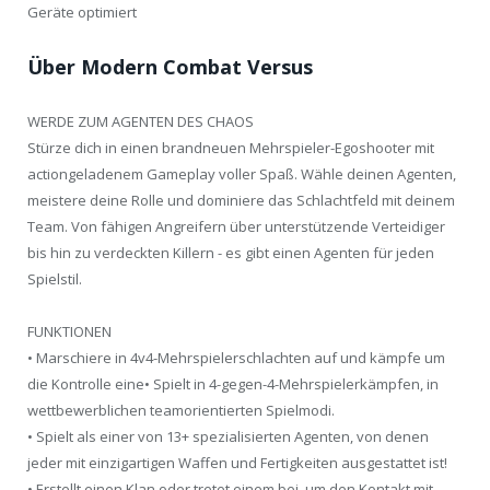
Geräte optimiert
Über Modern Combat Versus
WERDE ZUM AGENTEN DES CHAOS
Stürze dich in einen brandneuen Mehrspieler-Egoshooter mit
actiongeladenem Gameplay voller Spaß. Wähle deinen Agenten,
meistere deine Rolle und dominiere das Schlachtfeld mit deinem
Team. Von fähigen Angreifern über unterstützende Verteidiger
bis hin zu verdeckten Killern - es gibt einen Agenten für jeden
Spielstil.
FUNKTIONEN
• Marschiere in 4v4-Mehrspielerschlachten auf und kämpfe um
die Kontrolle eine• Spielt in 4-gegen-4-Mehrspielerkämpfen, in
wettbewerblichen teamorientierten Spielmodi.
• Spielt als einer von 13+ spezialisierten Agenten, von denen
jeder mit einzigartigen Waffen und Fertigkeiten ausgestattet ist!
• Erstellt einen Klan oder tretet einem bei, um den Kontakt mit