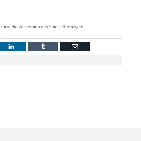
cht in die Vollversion des Spiels übertragen.
st
LinkedIn
Tumblr
Email