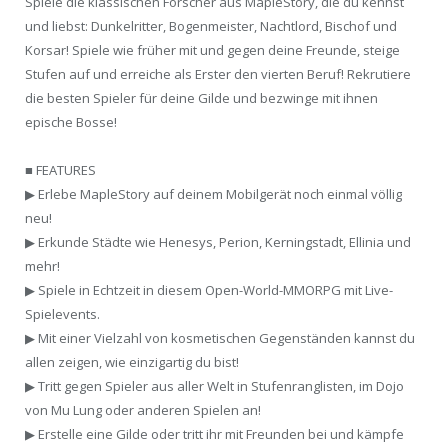
Spiele die klassischen Forscher aus MapleStory, die du kennst
und liebst: Dunkelritter, Bogenmeister, Nachtlord, Bischof und
Korsar! Spiele wie früher mit und gegen deine Freunde, steige
Stufen auf und erreiche als Erster den vierten Beruf! Rekrutiere
die besten Spieler für deine Gilde und bezwinge mit ihnen
epische Bosse!
■ FEATURES
▶ Erlebe MapleStory auf deinem Mobilgerät noch einmal völlig
neu!
▶ Erkunde Städte wie Henesys, Perion, Kerningstadt, Ellinia und
mehr!
▶ Spiele in Echtzeit in diesem Open-World-MMORPG mit Live-
Spielevents.
▶ Mit einer Vielzahl von kosmetischen Gegenständen kannst du
allen zeigen, wie einzigartig du bist!
▶ Tritt gegen Spieler aus aller Welt in Stufenranglisten, im Dojo
von Mu Lung oder anderen Spielen an!
▶ Erstelle eine Gilde oder tritt ihr mit Freunden bei und kämpfe