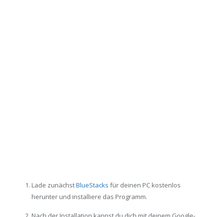
Lade zunächst
BlueStacks
für deinen PC kostenlos
herunter und installiere das Programm.
Nach der Installation kannst du dich mit deinem Google-