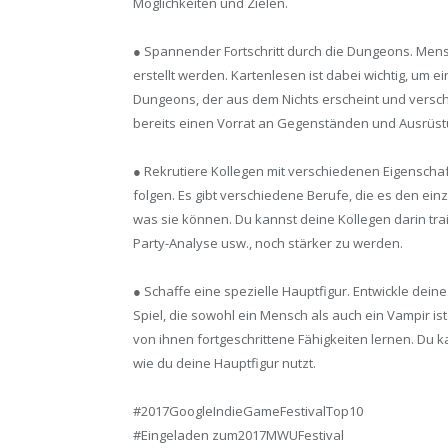
Möglichkeiten und Zielen.
● Spannender Fortschritt durch die Dungeons. Mens
erstellt werden. Kartenlesen ist dabei wichtig, um 
Dungeons, der aus dem Nichts erscheint und versc
bereits einen Vorrat an Gegenständen und Ausrüstu
● Rekrutiere Kollegen mit verschiedenen Eigenschaf
folgen. Es gibt verschiedene Berufe, die es den ein
was sie können. Du kannst deine Kollegen darin tra
Party-Analyse usw., noch stärker zu werden.
● Schaffe eine spezielle Hauptfigur. Entwickle deine 
Spiel, die sowohl ein Mensch als auch ein Vampir is
von ihnen fortgeschrittene Fähigkeiten lernen. Du 
wie du deine Hauptfigur nutzt.
#2017GoogleIndieGameFestivalTop10
#Eingeladen zum2017MWUFestival