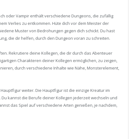
ch oder Vampir enthält verschiedene Dungeons, die zufällig
einem Verlies zu entkommen. Hüte dich vor dem Meister der
hiedene Muster von Bedrohungen gegen dich schickt. Du hast
ng, die dir helfen, durch den Dungeon voran zu schreiten.
ten. Rekrutiere deine Kollegen, die dir durch das Abenteuer
zigartigen Charakteren deiner Kollegen ermöglichen, zu zeigen,
inieren, durch verschiedene Inhalte wie Nähe, Monsterelement,
Hauptfigur weiter. Die Hauptfigur ist die einzige Kreatur im
t. Du kannst die Berufe deiner Kollegen jederzeit wechseln und
kannst das Spiel auf verschiedene Arten genießen, je nachdem,