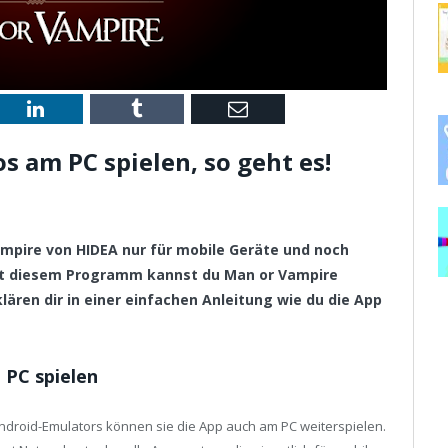
st
LinkedIn
Tumblr
Email
 am PC spielen, so geht es!
Vampire von HIDEA nur für mobile Geräte und noch
it diesem Programm kannst du Man or Vampire
lären dir in einer einfachen Anleitung wie du die App
 PC spielen
Android-Emulators können sie die App auch am PC weiterspielen.