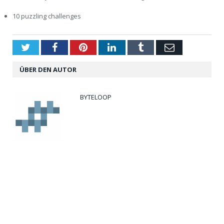
10 puzzling challenges
Twitter
Facebook
Pinterest
LinkedIn
Tumblr
Email
ÜBER DEN AUTOR
BYTELOOP