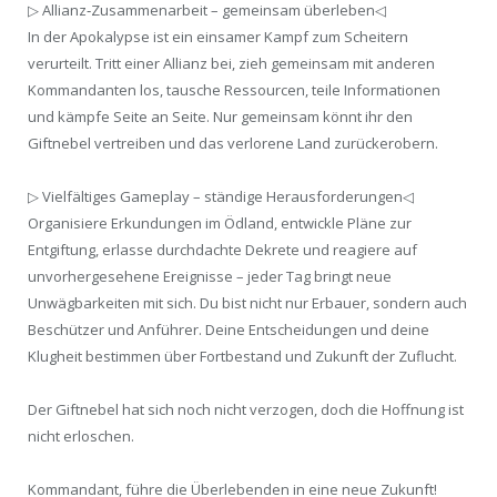
▷ Allianz‑Zusammenarbeit – gemeinsam überleben◁
In der Apokalypse ist ein einsamer Kampf zum Scheitern
verurteilt. Tritt einer Allianz bei, zieh gemeinsam mit anderen
Kommandanten los, tausche Ressourcen, teile Informationen
und kämpfe Seite an Seite. Nur gemeinsam könnt ihr den
Giftnebel vertreiben und das verlorene Land zurückerobern.
▷ Vielfältiges Gameplay – ständige Herausforderungen◁
Organisiere Erkundungen im Ödland, entwickle Pläne zur
Entgiftung, erlasse durchdachte Dekrete und reagiere auf
unvorhergesehene Ereignisse – jeder Tag bringt neue
Unwägbarkeiten mit sich. Du bist nicht nur Erbauer, sondern auch
Beschützer und Anführer. Deine Entscheidungen und deine
Klugheit bestimmen über Fortbestand und Zukunft der Zuflucht.
Der Giftnebel hat sich noch nicht verzogen, doch die Hoffnung ist
nicht erloschen.
Kommandant, führe die Überlebenden in eine neue Zukunft!