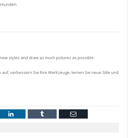
Freunden.
n new styles and draw as much pictures as possible.
 auf, verbessern Sie Ihre Werkzeuge, lernen Sie neue Stile und
st
LinkedIn
Tumblr
Email