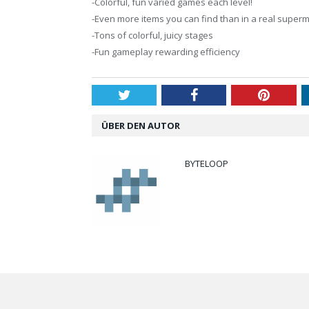
-Colorful, fun varied games each level!
-Even more items you can find than in a real super
-Tons of colorful, juicy stages
-Fun gameplay rewarding efficiency
Twitter
Facebook
Pintere
ÜBER DEN AUTOR
BYTELOOP