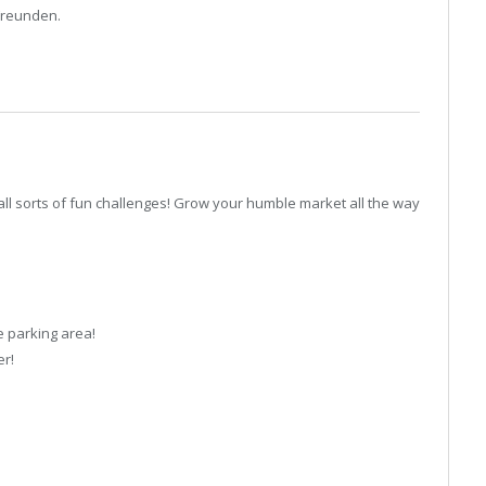
Freunden.
l sorts of fun challenges! Grow your humble market all the way
e parking area!
er!