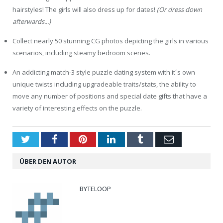
hairstyles! The girls will also dress up for dates!
(Or dress down
afterwards...)
Collect nearly 50 stunning CG photos depicting the girls in various
scenarios, including steamy bedroom scenes.
An addicting match-3 style puzzle dating system with it´s own
unique twists including upgradeable traits/stats, the ability to
move any number of positions and special date gifts that have a
variety of interesting effects on the puzzle.
Twitter
Facebook
Pinterest
LinkedIn
Tumblr
Email
ÜBER DEN AUTOR
BYTELOOP