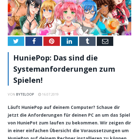
Twitter
Facebook
Pinterest
LinkedIn
Tumblr
Email
HuniePop: Das sind die
Systemanforderungen zum
Spielen!
VON
BYTELOOP
16.07.2019
Läuft HuniePop auf deinem Computer? Schaue dir
jetzt die Anforderungen für deinen PC an um das Spiel
von HuniePot zum laufen zu bekommen. Wir zeigen dir
in einer einfachen Übersicht die Voraussetzungen um
HuniePop auf deinem Rechner installieren zu können.