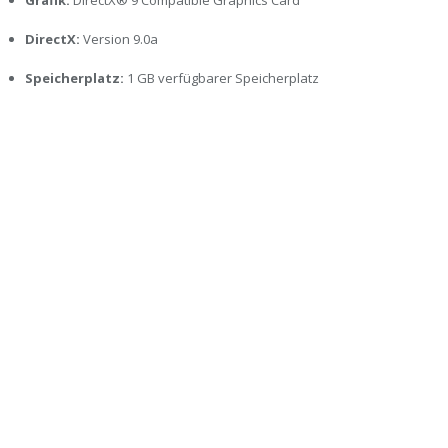
Grafik:
DirectX® 9 Compatible Graphics Card
DirectX:
Version 9.0a
Speicherplatz:
1 GB verfügbarer Speicherplatz