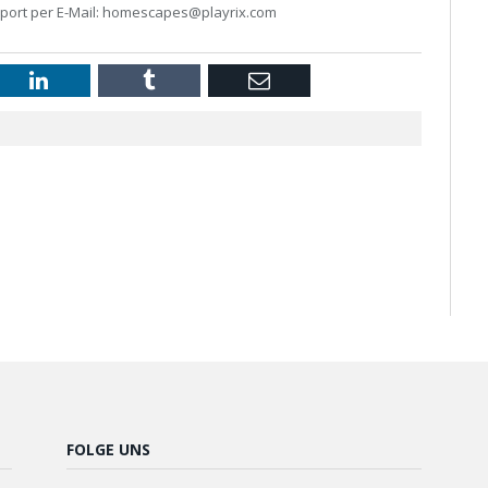
port per E-Mail: homescapes@playrix.com
st
LinkedIn
Tumblr
Email
FOLGE UNS