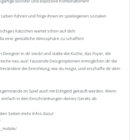
igartige Booster und explosive Kombinationen!
hr Leben führen und folge ihnen im spieleigenen sozialen
schiges Kätzchen wartet schon auf dich.
lla eine gemütliche Atmosphäre zu schaffen!
n Designer in dir steckt und statte die Küche, das Foyer, die
eiche neu aus! Tausende Designoptionen ermöglichen dir die
 Verändere die Einrichtung, wie du magst, und erschaffe dir dein
egenstände im Spiel auch mit Echtgeld gekauft werden. Wenn
ie einfach in den Einschränkungen deines Geräts ab.
nden Seiten mehr Infos dazu!
/
s_mobile/