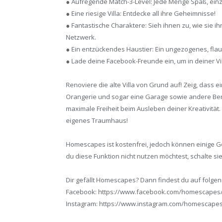
● Aufregende Match-3-Level: Jede Menge Spaß, einz
● Eine riesige Villa: Entdecke all ihre Geheimnisse!
● Fantastische Charaktere: Sieh ihnen zu, wie sie i
Netzwerk.
● Ein entzückendes Haustier: Ein ungezogenes, flau
● Lade deine Facebook-Freunde ein, um in deiner Vi
Renoviere die alte Villa von Grund auf! Zeig, dass ei
Orangerie und sogar eine Garage sowie andere Ber
maximale Freiheit beim Ausleben deiner Kreativität.
eigenes Traumhaus!
Homescapes ist kostenfrei, jedoch können einige G
du diese Funktion nicht nutzen möchtest, schalte s
Dir gefällt Homescapes? Dann findest du auf folge
Facebook: https://www.facebook.com/homescapes
Instagram: https://www.instagram.com/homescape