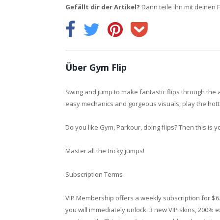
Gefällt dir der Artikel?
Dann teile ihn mit deinen 
Über Gym Flip
Swing and jump to make fantastic flips through the ai
easy mechanics and gorgeous visuals, play the hotte
Do you like Gym, Parkour, doing flips? Then this is 
Master all the tricky jumps!
Subscription Terms
VIP Membership offers a weekly subscription for $6.99
you will immediately unlock: 3 new VIP skins, 200%