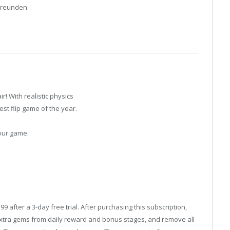
Freunden.
r! With realistic physics
st flip game of the year.
your game.
 after a 3-day free trial. After purchasing this subscription,
 extra gems from daily reward and bonus stages, and remove all