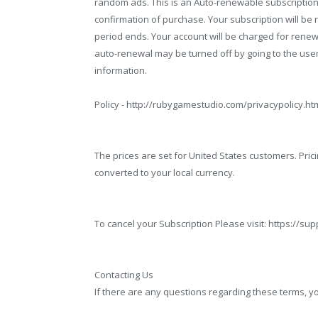
random ads. This is an Auto-renewable subscription
confirmation of purchase. Your subscription will be 
period ends. Your account will be charged for rene
auto-renewal may be turned off by going to the user
information.
Policy - http://rubygamestudio.com/privacypolicy.ht
The prices are set for United States customers. Pri
converted to your local currency.
To cancel your Subscription Please visit: https://s
Contacting Us
If there are any questions regarding these terms, y