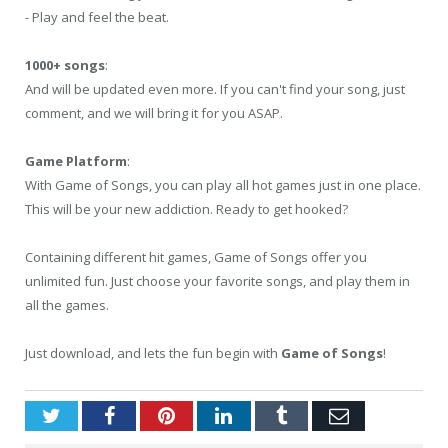
- Play and feel the beat.
1000+ songs
:
And will be updated even more. If you can't find your song, just
comment, and we will bring it for you ASAP.
Game Platform
:
With Game of Songs, you can play all hot games just in one place.
This will be your new addiction. Ready to get hooked?
Containing different hit games, Game of Songs offer you
unlimited fun. Just choose your favorite songs, and play them in
all the games.
Just download, and lets the fun begin with
Game of Songs
!
Twitter
Facebook
Pinterest
LinkedIn
Tumblr
Email