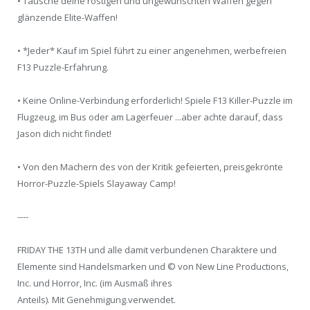
• Tausche deine rostigen und ungewünschten Waffen gegen
glänzende Elite-Waffen!
• *Jeder* Kauf im Spiel führt zu einer angenehmen, werbefreien
F13 Puzzle-Erfahrung.
• Keine Online-Verbindung erforderlich! Spiele F13 Killer-Puzzle im
Flugzeug, im Bus oder am Lagerfeuer ...aber achte darauf, dass
Jason dich nicht findet!
• Von den Machern des von der Kritik gefeierten, preisgekrönte
Horror-Puzzle-Spiels Slayaway Camp!
----
FRIDAY THE 13TH und alle damit verbundenen Charaktere und
Elemente sind Handelsmarken und © von New Line Productions,
Inc. und Horror, Inc. (im Ausmaß ihres
Anteils). Mit Genehmigung.verwendet.