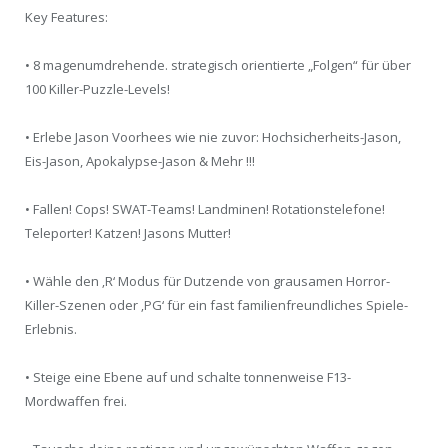
Key Features:
• 8 magenumdrehende. strategisch orientierte „Folgen“ für über
100 Killer-Puzzle-Levels!
• Erlebe Jason Voorhees wie nie zuvor: Hochsicherheits-Jason,
Eis-Jason, Apokalypse-Jason & Mehr !!!
• Fallen! Cops! SWAT-Teams! Landminen! Rotationstelefone!
Teleporter! Katzen! Jasons Mutter!
• Wähle den ‚R‘ Modus für Dutzende von grausamen Horror-
Killer-Szenen oder ‚PG‘ für ein fast familienfreundliches Spiele-
Erlebnis.
• Steige eine Ebene auf und schalte tonnenweise F13-
Mordwaffen frei.