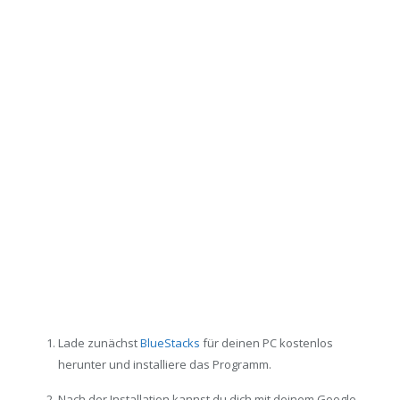
Lade zunächst
BlueStacks
für deinen PC kostenlos
herunter und installiere das Programm.
Nach der Installation kannst du dich mit deinem Google-