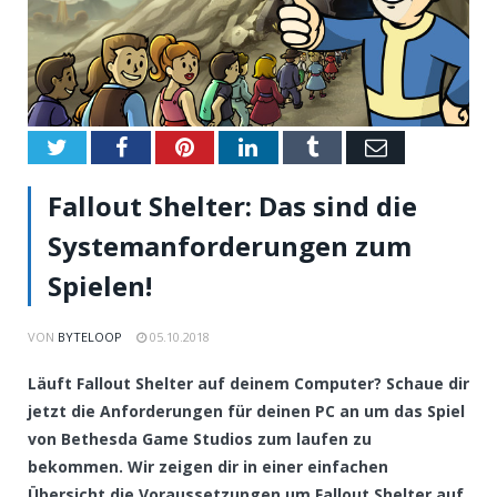
Twitter
Facebook
Pinterest
LinkedIn
Tumblr
Email
Fallout Shelter: Das sind die
Systemanforderungen zum
Spielen!
VON
BYTELOOP
05.10.2018
Läuft Fallout Shelter auf deinem Computer? Schaue dir
jetzt die Anforderungen für deinen PC an um das Spiel
von Bethesda Game Studios zum laufen zu
bekommen. Wir zeigen dir in einer einfachen
Übersicht die Voraussetzungen um Fallout Shelter auf