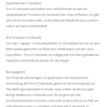
[Spektakuläre Trachten]
Era of Celestials beinhaltet eine verblüffende Anzahl an
spektakulären Trachten mit fantastischen Glanzeffekten. Es gibt
also keine Ausrede mehr, nicht jederzeit fabelhaft auszusehen –
selbst auf dem Schlachtfeld!
[PvP-Kämpfe in Echtzeit]
Von den 1-gegen-1-Echtzeitkämpfen in Showdown bis hin zu den
Mehrspielergefechten im Blutroten Wettkampf und der Lava-
Expedition – Era of Celestials ist vollgepackt mit actiongeladenen
Kämpfen und endloser Beute für die Sieger.
[Bossjagden]
Der Pfad des Bezwingers ist gepflastert mit fantastischer
Ausrüstung. Bei Era of Celestials gewinnst du Ausrüstung und
Herstellungsmaterialien in erster Linie, indem du Bosse jagst.
Bringe Weltbosse, Instanzbosse, für begrenzte Zeit
erscheinende böse Drachen und viele andere Bosse zu Fall, um
tolle Belohnungen zu erhalten und dein KR in die Höhe zu