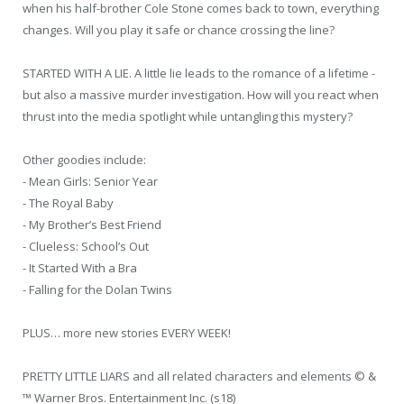
when his half-brother Cole Stone comes back to town, everything
changes. Will you play it safe or chance crossing the line?
STARTED WITH A LIE. A little lie leads to the romance of a lifetime -
but also a massive murder investigation. How will you react when
thrust into the media spotlight while untangling this mystery?
Other goodies include:
- Mean Girls: Senior Year
- The Royal Baby
- My Brother’s Best Friend
- Clueless: School’s Out
- It Started With a Bra
- Falling for the Dolan Twins
PLUS… more new stories EVERY WEEK!
PRETTY LITTLE LIARS and all related characters and elements © &
™ Warner Bros. Entertainment Inc. (s18)