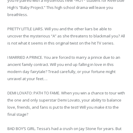
you’re paired with a mysterious new *HOT* student for Riverside
High’s “Baby Project.” This high school drama will leave you
breathless.
PRETTY LITTLE LIARS. Will you and the other liars be able to
uncover the mysterious “A” as she threatens to blackmail you? All
is not what it seems in this original twist on the hit TV series.
I MARRIED A PRINCE. You are forced to marry a prince due to an
ancient family contract. Will you end up falling in love in this
modern day fairytale? Tread carefully, or your fortune might
unravel at your feet….
DEMI LOVATO: PATH TO FAME. When you win a chance to tour with
the one and only superstar Demi Lovato, your ability to balance
love, friends, and fans is put to the test! Will you make it to the
final stage?
BAD BOY’S GIRL. Tessa’s had a crush on Jay Stone for years. But