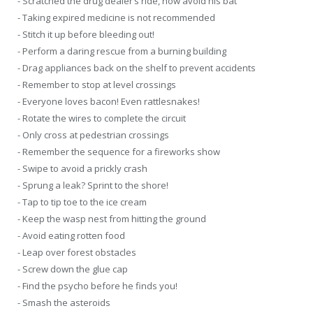
- Scratched the drug dealer’s ride, now avoid his bat
- Taking expired medicine is not recommended
- Stitch it up before bleeding out!
- Perform a daring rescue from a burning building
- Drag appliances back on the shelf to prevent accidents
- Remember to stop at level crossings
- Everyone loves bacon! Even rattlesnakes!
- Rotate the wires to complete the circuit
- Only cross at pedestrian crossings
- Remember the sequence for a fireworks show
- Swipe to avoid a prickly crash
- Sprung a leak? Sprint to the shore!
- Tap to tip toe to the ice cream
- Keep the wasp nest from hitting the ground
- Avoid eating rotten food
- Leap over forest obstacles
- Screw down the glue cap
- Find the psycho before he finds you!
- Smash the asteroids