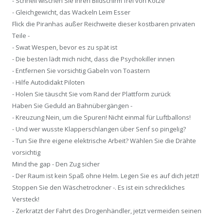
- Schnell wischen Sie Ihren Bildschirm frei von Kotze
- Gleichgewicht, das Wackeln Leim Esser
Flick die Piranhas außer Reichweite dieser kostbaren privaten
Teile -
- Swat Wespen, bevor es zu spät ist
- Die besten lädt mich nicht, dass die Psychokiller innen
- Entfernen Sie vorsichtig Gabeln von Toastern
- Hilfe Autodidakt Piloten
- Holen Sie täuscht Sie vom Rand der Plattform zurück
Haben Sie Geduld an Bahnübergängen -
- Kreuzung Nein, um die Spuren! Nicht einmal für Luftballons!
- Und wer wusste Klapperschlangen über Senf so pingelig?
- Tun Sie Ihre eigene elektrische Arbeit? Wählen Sie die Drähte
vorsichtig
Mind the gap - Den Zug sicher
- Der Raum ist kein Spaß ohne Helm. Legen Sie es auf dich jetzt!
Stoppen Sie den Wäschetrockner -. Es ist ein schreckliches
Versteck!
- Zerkratzt der Fahrt des Drogenhändler, jetzt vermeiden seinen