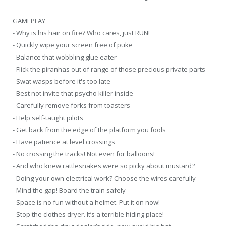
GAMEPLAY
- Why is his hair on fire? Who cares, just RUN!
- Quickly wipe your screen free of puke
- Balance that wobbling glue eater
- Flick the piranhas out of range of those precious private parts
- Swat wasps before it's too late
- Best not invite that psycho killer inside
- Carefully remove forks from toasters
- Help self-taught pilots
- Get back from the edge of the platform you fools
- Have patience at level crossings
- No crossing the tracks! Not even for balloons!
- And who knew rattlesnakes were so picky about mustard?
- Doing your own electrical work? Choose the wires carefully
- Mind the gap! Board the train safely
- Space is no fun without a helmet. Put it on now!
- Stop the clothes dryer. It’s a terrible hiding place!