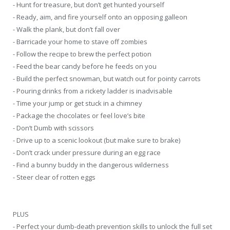
- Hunt for treasure, but don’t get hunted yourself
- Ready, aim, and fire yourself onto an opposing galleon
- Walk the plank, but don’t fall over
- Barricade your home to stave off zombies
- Follow the recipe to brew the perfect potion
- Feed the bear candy before he feeds on you
- Build the perfect snowman, but watch out for pointy carrots
- Pouring drinks from a rickety ladder is inadvisable
- Time your jump or get stuck in a chimney
- Package the chocolates or feel love’s bite
- Don’t Dumb with scissors
- Drive up to a scenic lookout (but make sure to brake)
- Don’t crack under pressure during an egg race
- Find a bunny buddy in the dangerous wilderness
- Steer clear of rotten eggs
PLUS
- Perfect your dumb-death prevention skills to unlock the full set