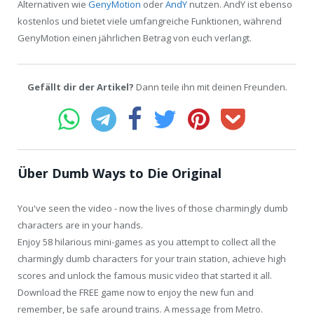
Alternativen wie
GenyMotion
oder
AndY
nutzen. AndY ist ebenso
kostenlos und bietet viele umfangreiche Funktionen, während
GenyMotion einen jährlichen Betrag von euch verlangt.
Gefällt dir der Artikel?
Dann teile ihn mit deinen Freunden.
Über Dumb Ways to Die Original
You've seen the video - now the lives of those charmingly dumb
characters are in your hands.
Enjoy 58 hilarious mini-games as you attempt to collect all the
charmingly dumb characters for your train station, achieve high
scores and unlock the famous music video that started it all.
Download the FREE game now to enjoy the new fun and
remember, be safe around trains. A message from Metro.