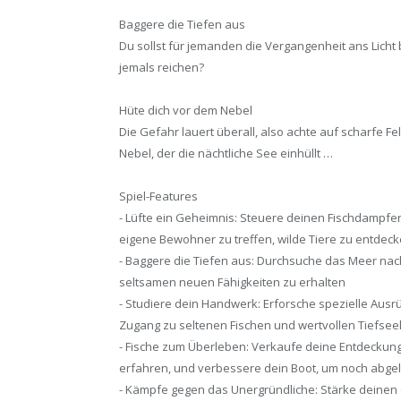
Baggere die Tiefen aus
Du sollst für jemanden die Vergangenheit ans Licht
jemals reichen?
Hüte dich vor dem Nebel
Die Gefahr lauert überall, also achte auf scharfe Fe
Nebel, der die nächtliche See einhüllt …
Spiel-Features
- Lüfte ein Geheimnis: Steuere deinen Fischdampfer
eigene Bewohner zu treffen, wilde Tiere zu entdec
- Baggere die Tiefen aus: Durchsuche das Meer na
seltsamen neuen Fähigkeiten zu erhalten
- Studiere dein Handwerk: Erforsche spezielle Aus
Zugang zu seltenen Fischen und wertvollen Tiefseek
- Fische zum Überleben: Verkaufe deine Entdeckun
erfahren, und verbessere dein Boot, um noch abge
- Kämpfe gegen das Unergründliche: Stärke deinen 