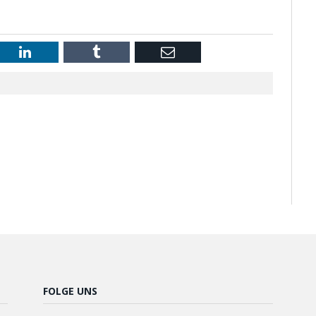
st
LinkedIn
Tumblr
Email
FOLGE UNS