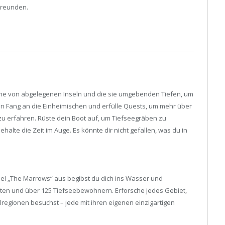
Freunden.
ihe von abgelegenen Inseln und die sie umgebenden Tiefen, um
en Fang an die Einheimischen und erfülle Quests, um mehr über
u erfahren. Rüste dein Boot auf, um Tiefseegräben zu
alte die Zeit im Auge. Es könnte dir nicht gefallen, was du in
l „The Marrows“ aus begibst du dich ins Wasser und
ten und über 125 Tiefseebewohnern. Erforsche jedes Gebiet,
regionen besuchst – jede mit ihren eigenen einzigartigen