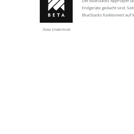
Der BlueStacks AppPlayer läs
Endgeräte gedacht sind. Seit
BlueStacks funktioniert auf 
Dota Underlords