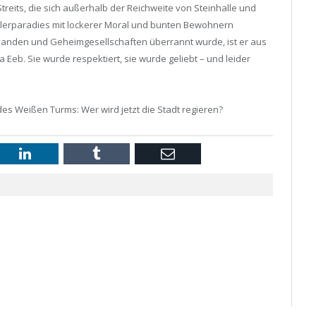
treits, die sich außerhalb der Reichweite von Steinhalle und
gglerparadies mit lockerer Moral und bunten Bewohnern
anden und Geheimgesellschaften überrannt wurde, ist er aus
Eeb. Sie wurde respektiert, sie wurde geliebt – und leider
des Weißen Turms: Wer wird jetzt die Stadt regieren?
st
LinkedIn
Tumblr
Email