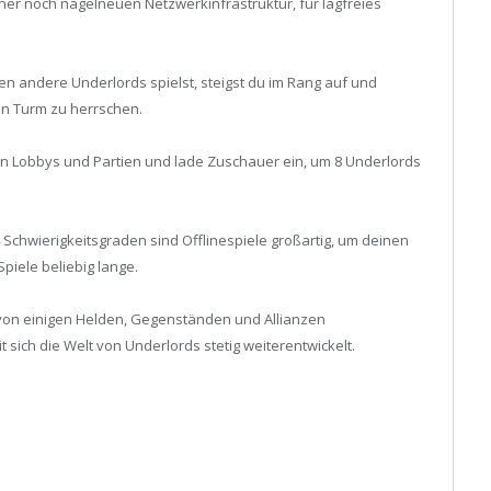
er noch nagelneuen Netzwerkinfrastruktur, für lagfreies
n andere Underlords spielst, steigst du im Rang auf und
en Turm zu herrschen.
en Lobbys und Partien und lade Zuschauer ein, um 8 Underlords
 Schwierigkeitsgraden sind Offlinespiele großartig, um deinen
piele beliebig lange.
von einigen Helden, Gegenständen und Allianzen
 sich die Welt von Underlords stetig weiterentwickelt.