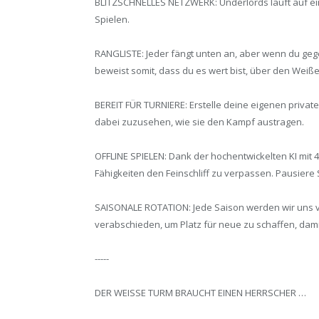
BLITZSCHNELLES NETZWERK: Underlords läuft auf ein
Spielen.
RANGLISTE: Jeder fängt unten an, aber wenn du gege
beweist somit, dass du es wert bist, über den Weiß
BEREIT FÜR TURNIERE: Erstelle deine eigenen privat
dabei zuzusehen, wie sie den Kampf austragen.
OFFLINE SPIELEN: Dank der hochentwickelten KI mit 4
Fähigkeiten den Feinschliff zu verpassen. Pausiere S
SAISONALE ROTATION: Jede Saison werden wir uns 
verabschieden, um Platz für neue zu schaffen, damit
-----
DER WEISSE TURM BRAUCHT EINEN HERRSCHER …