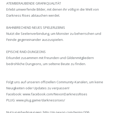
ATEMBERAUBENDE GRAFIKQUALITÄT
Erlebt umwerfende Bilder, mit denen ihr völlig in die Welt von
Darkness Rises abtauchen werdet.
BAHNBRECHEND NEUES SPIELERLEBNIS
Nutzt die Seelenverbindung, um Monster zu beherrschen und
Feinde gegeneinander auszuspielen.
EPISCHE RAID-DUNGEONS
Erkundet zusammen mit Freunden und Gildenmitgliedern
bedrohliche Dungeons, um seltene Beute zu finden.
Folgt uns auf unseren offiziellen Community-Kanälen, um keine
Neuigkeiten oder Updates zu verpassen!
Facebook: www.facebook.com/NexonDarknessRises
PLUG: www.plug.game/darknessrises/
Nutzungsbedingungen: http://m.nexon.com/terms/306