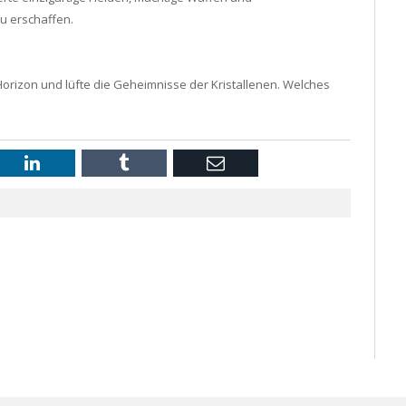
u erschaffen.
rizon und lüfte die Geheimnisse der Kristallenen. Welches
st
LinkedIn
Tumblr
Email