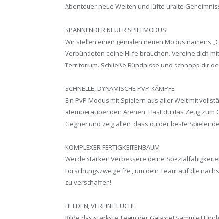
Abenteuer neue Welten und lüfte uralte Geheimniss
SPANNENDER NEUER SPIELMODUS!
Wir stellen einen genialen neuen Modus namens „G
Verbündeten deine Hilfe brauchen. Vereine dich mit
Territorium. Schließe Bündnisse und schnapp dir de
SCHNELLE, DYNAMISCHE PVP-KÄMPFE
Ein PvP-Modus mit Spielern aus aller Welt mit voll
atemberaubenden Arenen. Hast du das Zeug zum Ch
Gegner und zeig allen, dass du der beste Spieler der
KOMPLEXER FERTIGKEITENBAUM
Werde stärker! Verbessere deine Spezialfähigkeiten
Forschungszweige frei, um dein Team auf die nächs
zu verschaffen!
HELDEN, VEREINT EUCH!
Bilde das stärkste Team der Galaxie! Sammle Hunde