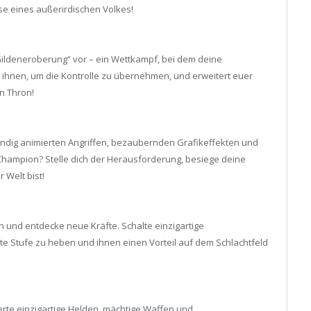
e eines außerirdischen Volkes!
ildeneroberung“ vor – ein Wettkampf, bei dem deine
 ihnen, um die Kontrolle zu übernehmen, und erweitert euer
n Thron!
ständig animierten Angriffen, bezaubernden Grafikeffekten und
ampion? Stelle dich der Herausforderung, besiege deine
 Welt bist!
 und entdecke neue Kräfte. Schalte einzigartige
te Stufe zu heben und ihnen einen Vorteil auf dem Schlachtfeld
rte einzigartige Helden, mächtige Waffen und