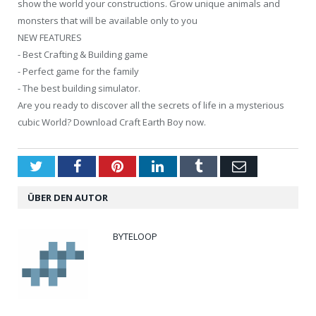
show the world your constructions. Grow unique animals and
monsters that will be available only to you
NEW FEATURES
- Best Crafting & Building game
- Perfect game for the family
- The best building simulator.
Are you ready to discover all the secrets of life in a mysterious
cubic World? Download Craft Earth Boy now.
Twitter
Facebook
Pinterest
LinkedIn
Tumblr
Email
ÜBER DEN AUTOR
BYTELOOP