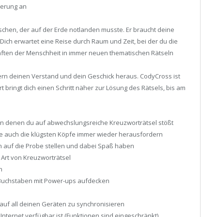
derung an
ischen, der auf der Erde notlanden musste. Er braucht deine
Dich erwartet eine Reise durch Raum und Zeit, bei der du die
ften der Menschheit in immer neuen thematischen Rätseln
rn deinen Verstand und dein Geschick heraus. CodyCross ist
t bringt dich einen Schritt näher zur Lösung des Rätsels, bis am
in denen du auf abwechslungsreiche Kreuzworträtsel stößt
ie auch die klügsten Köpfe immer wieder herausfordern
n auf die Probe stellen und dabei Spaß haben
n Art von Kreuzworträtsel
n
 Buchstaben mit Power-ups aufdecken
t auf all deinen Geräten zu synchronisieren
Internet verfügbar ist (Funktionen sind eingeschränkt)