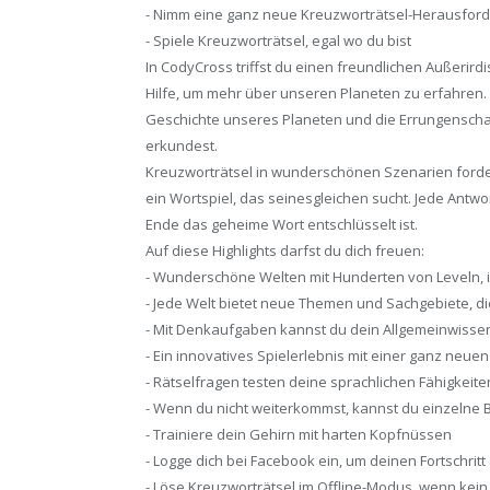
- Nimm eine ganz neue Kreuzworträtsel-Herausfor
- Spiele Kreuzworträtsel, egal wo du bist
In CodyCross triffst du einen freundlichen Außerird
Hilfe, um mehr über unseren Planeten zu erfahren. 
Geschichte unseres Planeten und die Errungenscha
erkundest.
Kreuzworträtsel in wunderschönen Szenarien forde
ein Wortspiel, das seinesgleichen sucht. Jede Antwor
Ende das geheime Wort entschlüsselt ist.
Auf diese Highlights darfst du dich freuen:
- Wunderschöne Welten mit Hunderten von Leveln, 
- Jede Welt bietet neue Themen und Sachgebiete, d
- Mit Denkaufgaben kannst du dein Allgemeinwisse
- Ein innovatives Spielerlebnis mit einer ganz neue
- Rätselfragen testen deine sprachlichen Fähigkeite
- Wenn du nicht weiterkommst, kannst du einzelne
- Trainiere dein Gehirn mit harten Kopfnüssen
- Logge dich bei Facebook ein, um deinen Fortschrit
- Löse Kreuzworträtsel im Offline-Modus, wenn kein 