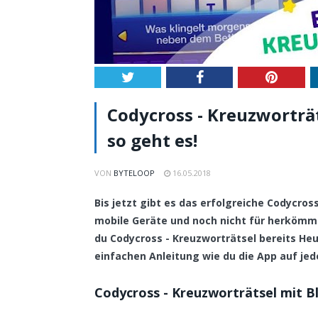
Twitter
Facebook
Pintere
Codycross - Kreuzworträt
so geht es!
VON
BYTELOOP
16.05.2018
Bis jetzt gibt es das erfolgreiche Codycro
mobile Geräte und noch nicht für herköm
du Codycross - Kreuzworträtsel bereits Heut
einfachen Anleitung wie du die App auf jed
Codycross - Kreuzworträtsel mit B