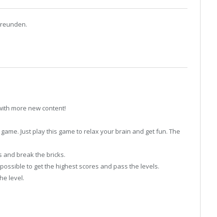
Freunden.
with more new content!
k game. Just play this game to relax your brain and get fun. The
s and break the bricks.
ssible to get the highest scores and pass the levels.
e level.