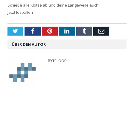
Schieße alle Klötze ab und deine Langeweile auch!
Jetzt losballern
Twitter
Facebook
Pinterest
LinkedIn
Tumblr
Email
ÜBER DEN AUTOR
BYTELOOP