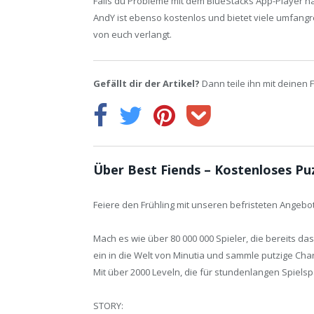
Falls du Probleme mit dem BlueStacks App-Player ha
AndY ist ebenso kostenlos und bietet viele umfang
von euch verlangt.
Gefällt dir der Artikel?
Dann teile ihn mit deinen 
Über Best Fiends – Kostenloses Puz
Feiere den Frühling mit unseren befristeten Angebo
Mach es wie über 80 000 000 Spieler, die bereits 
ein in die Welt von Minutia und sammle putzige Cha
Mit über 2000 Leveln, die für stundenlangen Spiels
STORY: