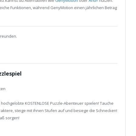
st kannst du Alternativen wie
GenyMotion
oder
AndY
nutzen.
reiche Funktionen, während GenyMotion einen jährlichen Betrag
Freunden.
zlespiel
ten
das hochgelobte KOSTENLOSE Puzzle-Abenteuer spielen! Tauche
raktere, steige mit ihnen Stufen auf und besiege die Schnecken!
paß sorgen!