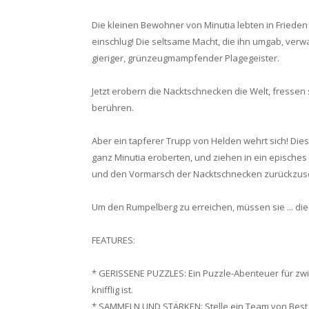
Die kleinen Bewohner von Minutia lebten in Friede
einschlug! Die seltsame Macht, die ihn umgab, ver
gieriger, grünzeugmampfender Plagegeister.
Jetzt erobern die Nacktschnecken die Welt, fressen 
berühren.
Aber ein tapferer Trupp von Helden wehrt sich! Die
ganz Minutia eroberten, und ziehen in ein episch
und den Vormarsch der Nacktschnecken zurückzus
Um den Rumpelberg zu erreichen, müssen sie ... di
FEATURES:
* GERISSENE PUZZLES: Ein Puzzle-Abenteuer für zwis
knifflig ist.
* SAMMELN UND STÄRKEN: Stelle ein Team von Best