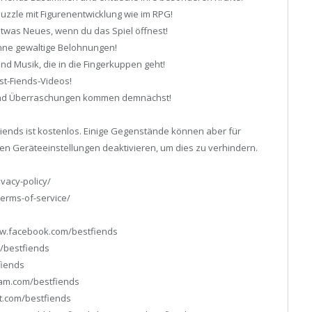
zzle mit Figurenentwicklung wie im RPG!
twas Neues, wenn du das Spiel öffnest!
ne gewaltige Belohnungen!
d Musik, die in die Fingerkuppen geht!
st-Fiends-Videos!
n und Überraschungen kommen demnächst!
iends ist kostenlos. Einige Gegenstände können aber für
den Geräteeinstellungen deaktivieren, um dies zu verhindern.
ivacy-policy/
erms-of-service/
ww.facebook.com/bestfiends
m/bestfiends
fiends
gram.com/bestfiends
st.com/bestfiends