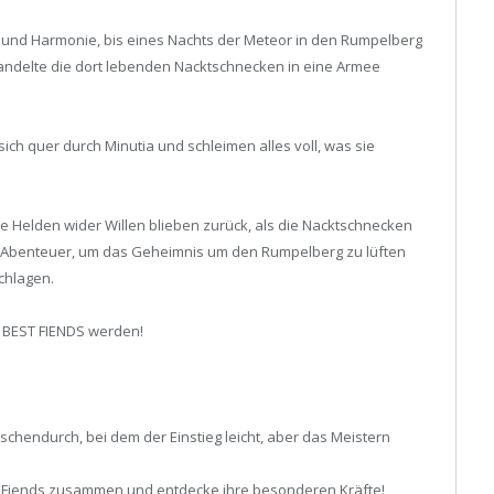
n und Harmonie, bis eines Nachts der Meteor in den Rumpelberg
wandelte die dort lebenden Nacktschnecken in eine Armee
sich quer durch Minutia und schleimen alles voll, was sie
se Helden wider Willen blieben zurück, als die Nacktschnecken
es Abenteuer, um das Geheimnis um den Rumpelberg zu lüften
chlagen.
e BEST FIENDS werden!
chendurch, bei dem der Einstieg leicht, aber das Meistern
 Fiends zusammen und entdecke ihre besonderen Kräfte!