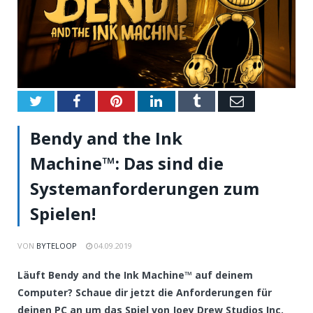
Twitter
Facebook
Pinterest
LinkedIn
Tumblr
Email
Bendy and the Ink
Machine™: Das sind die
Systemanforderungen zum
Spielen!
VON
BYTELOOP
04.09.2019
Läuft Bendy and the Ink Machine™ auf deinem
Computer? Schaue dir jetzt die Anforderungen für
deinen PC an um das Spiel von Joey Drew Studios Inc.