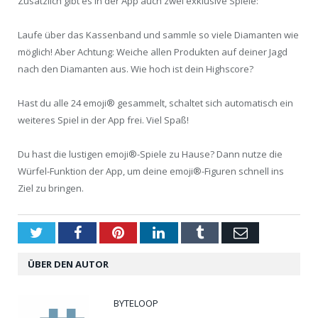
Zusätzlich gibt es in der App auch zwei exklusive Spiele:
Laufe über das Kassenband und sammle so viele Diamanten wie
möglich! Aber Achtung: Weiche allen Produkten auf deiner Jagd
nach den Diamanten aus. Wie hoch ist dein Highscore?
Hast du alle 24 emoji® gesammelt, schaltet sich automatisch ein
weiteres Spiel in der App frei. Viel Spaß!
Du hast die lustigen emoji®-Spiele zu Hause? Dann nutze die
Würfel-Funktion der App, um deine emoji®-Figuren schnell ins
Ziel zu bringen.
Twitter
Facebook
Pinterest
LinkedIn
Tumblr
Email
ÜBER DEN AUTOR
BYTELOOP