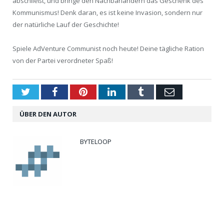
abschließt, und bringe den Nachbarländern das Geschenk des
Kommunismus! Denk daran, es ist keine Invasion, sondern nur
der natürliche Lauf der Geschichte!
Spiele AdVenture Communist noch heute! Deine tägliche Ration
von der Partei verordneter Spaß!
Twitter
Facebook
Pinterest
LinkedIn
Tumblr
Email
ÜBER DEN AUTOR
BYTELOOP